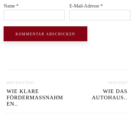
Name
*
E-Mail-Adresse
*
P
PREVIOUS POST
NEXT POST
O
WIE KLARE
WIE DAS
S
FÖRDERMASSNAHME
AUTOHAUS..
N..
T
N
A