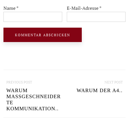
Name
*
E-Mail-Adresse
*
P
PREVIOUS POST
NEXT POST
O
WARUM
WARUM DER A4..
S
MASSGESCHNEIDERT
E K
T
OMMUNIKATION..
N
A