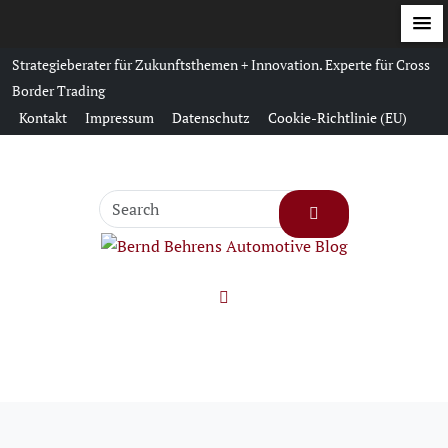
S
Strategieberater für Zukunftsthemen + Innovation. Experte für Cross
k
Border Trading
i
Kontakt
Impressum
Datenschutz
Cookie-Richtlinie (EU)
p
t
o
c
o
n
t
e
n
t