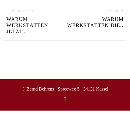
P
PREVIOUS POST
NEXT POST
O
WARUM
WARUM
S
WERKSTÄTTEN
WERKSTÄTTEN DIE..
JETZT..
T
N
A
V
I
G
© Bernd Behrens · Spreeweg 5 · 34131 Kassel
A
T
I
O