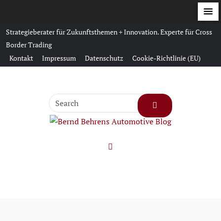
S
Strategieberater für Zukunftsthemen + Innovation. Experte für Cross
k
Border Trading
i
Kontakt
Impressum
Datenschutz
Cookie-Richtlinie (EU)
p
t
o
c
o
n
t
e
n
t