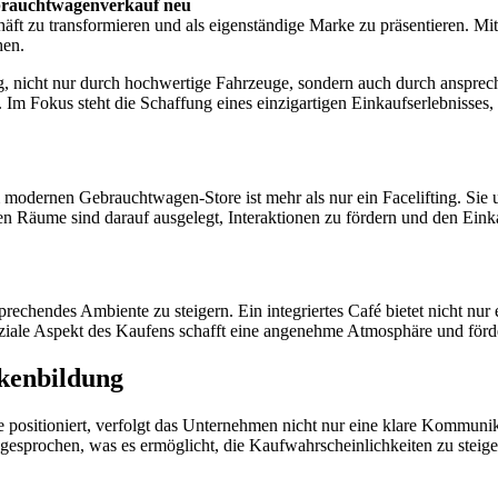
ebrauchtwagenverkauf neu
äft zu transformieren und als eigenständige Marke zu präsentieren. M
hen.
ng, nicht nur durch hochwertige Fahrzeuge, sondern auch durch anspre
 Im Fokus steht die Schaffung eines einzigartigen Einkaufserlebnisses, 
odernen Gebrauchtwagen-Store ist mehr als nur ein Facelifting. Sie u
 Räume sind darauf ausgelegt, Interaktionen zu fördern und den Einkauf
rechendes Ambiente zu steigern. Ein integriertes Café bietet nicht nur
iale Aspekt des Kaufens schafft eine angenehme Atmosphäre und fördert
kenbildung
ositioniert, verfolgt das Unternehmen nicht nur eine klare Kommunikat
gesprochen, was es ermöglicht, die Kaufwahrscheinlichkeiten zu steig